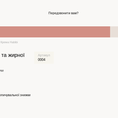
Передзвонити вам?
Крема Habibi
 та жирної
Артикул
0004
уки
опичувальної знижки