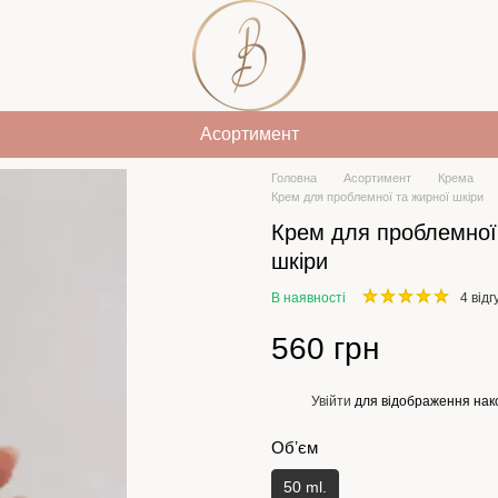
Асортимент
Головна
Асортимент
Крема
Крем для проблемної та жирної шкіри
Крем для проблемної
шкіри
В наявності
4 відг
560 грн
Увійти
для відображення нак
%
Обʼєм
50 ml.