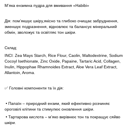
М’яка ензимна пудра для вмивання «Habibi»
Дія: пом’якшує шкіру,якісно та глибоко очищає забруднення,
зменшує подразнення, відновлює та балансує мінеральний
обмін, зволожує та освітляє тон шкіри.
Склад:
INCI: Zea Mays Starch, Rice Flour, Caolin, Maltodextrine, Sodium
Cocoyl Isethionate, Zinc Oxide, Papaine, Tartaric Acid, Collagen,
Inulin, Hippophae Rhamnoides Extract, Aloe Vera Leaf Extract,
Allantoin, Aroma.
✅ Головні компоненти та їх дія:
• Папаїн – природний ензим, який ефективно розчиняє
ороговілі клітини та стимулює оновлення шкіри.
• Тартарова кислота – м’яко вирівнює тон та покращує сяйво
шкіри.