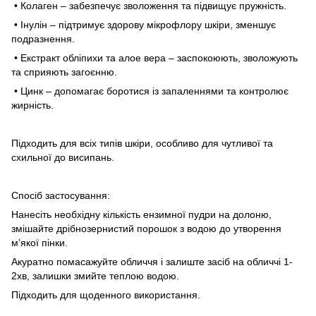
• Колаген – забезпечує зволоження та підвищує пружність.
• Інулін – підтримує здорову мікрофлору шкіри, зменшує
подразнення.
• Екстракт обліпихи та алое вера – заспокоюють, зволожують
та сприяють загоєнню.
• Цинк – допомагає боротися із запаленнями та контролює
жирність.
Підходить для всіх типів шкіри, особливо для чутливої та
схильної до висипань.
Спосіб застосування:
Нанесіть необхідну кількість ензимної пудри на долоню,
змішайте дрібнозернистий порошок з водою до утворення
м’якої пінки.
Акуратно помасажуйте обличчя і залиште засіб на обличчі 1-
2хв, залишки змийте теплою водою.
Підходить для щоденного використання.